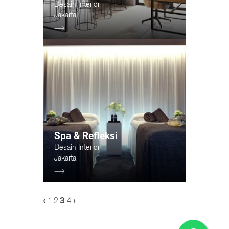
Desain Interior
Jakarta
Spa & Refleksi
Desain Interior
Jakarta
‹
3
›
1
2
4