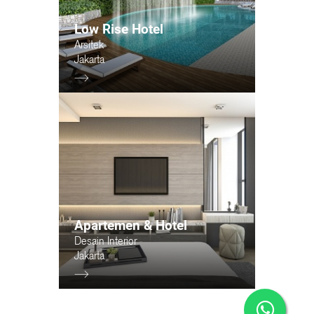
Low Rise Hotel
Arsitek
Jakarta
Apartemen & Hotel
Desain Interior
Jakarta