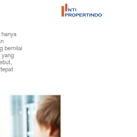
k hanya
an
g bernilai
m yang
ebut,
 tepat