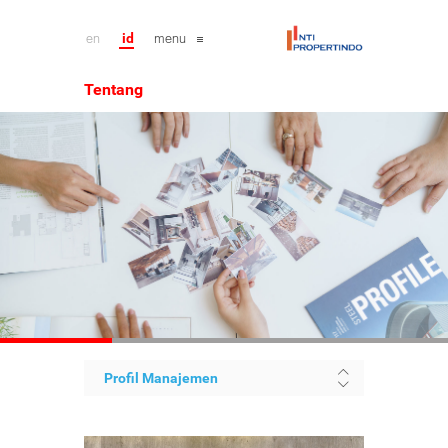
en
id
menu
Tentang
Profil Manajemen