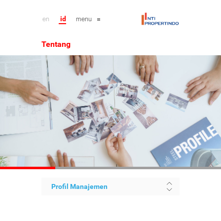
en
id
menu
Tentang
Profil Manajemen